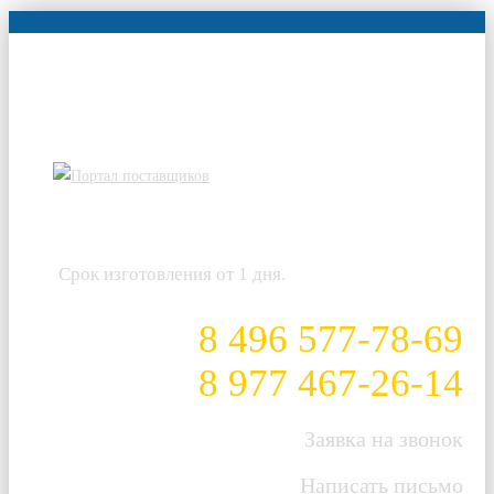
E-mail: lidershop@mail.ru
Адрес: г. Электросталь, ул. Красная, д. 21
Часы работы: Пн-Пт 10:00-18:00
Специальные условия для
организаций.
Срок изготовления от 1 дня.
8 496 577-78-69
8 977 467-26-14
Заявка на звонок
Написать письмо