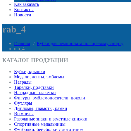
Как заказать
Контакты
Новости
rab_4
Главная
/
Кубки для чемпионата по гиревому спорту
rab_4
КАТАЛОГ ПРОДУКЦИИ
Кубки, крышки
Медали, ленты, эмблемы
Награды
Тарелки, подставки
Наградные плакетки
Фигуры, эмблемоносители, цоколи
Футляры
Дипломы, грамоты, рамки
Вымпелы
Разрядные знаки и зачетные книжки
Спортивные медальницы
Футболки, бейсболки с логотипом