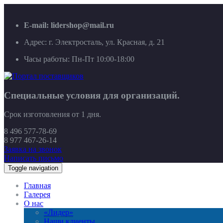
E-mail: lidershop@mail.ru
Адрес: г. Электросталь, ул. Красная, д. 21
Часы работы: Пн-Пт 10:00-18:00
Специальные условия для организаций.
Срок изготовления от 1 дня.
8 496 577-78-69
8 977 467-26-14
Заявка на звонок
Написать письмо
Toggle navigation
Главная
Галерея
О нас
«Лидер»
Наши клиенты