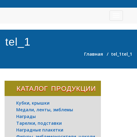
Toggle
navigation
tel_1
Главная
/
tel_1
tel_1
КАТАЛОГ ПРОДУКЦИИ
Кубки, крышки
Медали, ленты, эмблемы
Награды
Тарелки, подставки
Наградные плакетки
Фигуры, эмблемоносители, цоколи